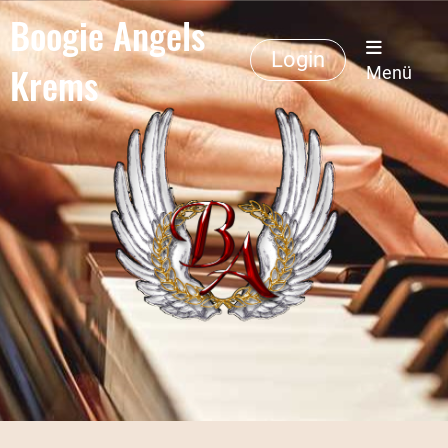
Boogie Angels
Login
Krems
Menü