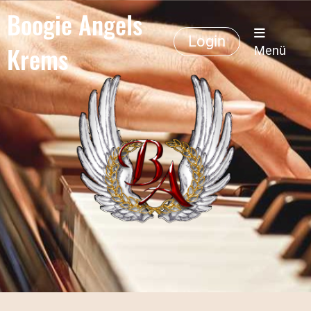
Boogie Angels
Login
Krems
Menü