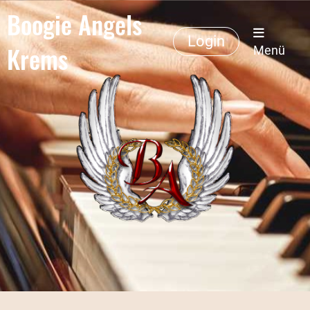
Boogie Angels
Login
Krems
Menü